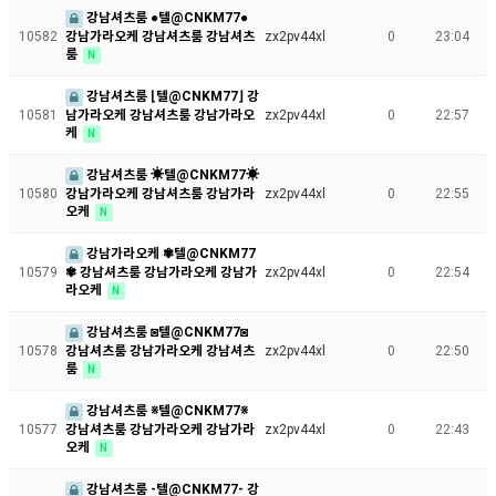
강남셔츠룸 ●텔@CNKM77●
강남가라오케 강남셔츠룸 강남셔츠
10582
zx2pv44xl
0
23:04
룸
N
강남셔츠룸 ⌊텔@CNKM77⌋ 강
남가라오케 강남셔츠룸 강남가라오
10581
zx2pv44xl
0
22:57
케
N
강남셔츠룸 ☀텔@CNKM77☀
강남가라오케 강남셔츠룸 강남가라
10580
zx2pv44xl
0
22:55
오케
N
강남가라오케 ✾텔@CNKM77
✾ 강남셔츠룸 강남가라오케 강남가
10579
zx2pv44xl
0
22:54
라오케
N
강남셔츠룸 ◙텔@CNKM77◙
강남셔츠룸 강남가라오케 강남셔츠
10578
zx2pv44xl
0
22:50
룸
N
강남셔츠룸 ※텔@CNKM77※
강남셔츠룸 강남가라오케 강남가라
10577
zx2pv44xl
0
22:43
오케
N
강남셔츠룸 -텔@CNKM77- 강