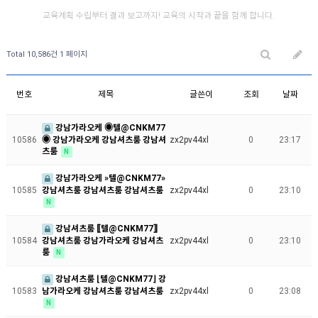
교육계획 수립부터 결과 보고까지! 교육의 시작과 끝을 함께 합니다.
Total 10,586건
1 페이지
번호
제목
글쓴이
조회
날짜
강남가라오케 ◉텔@CNKM77
◉ 강남가라오케 강남셔츠룸 강남셔
10586
zx2pv44xl
0
23:17
츠룸
N
강남가라오케 »텔@CNKM77»
강남셔츠룸 강남셔츠룸 강남셔츠룸
10585
zx2pv44xl
0
23:10
N
강남셔츠룸 ⟦텔@CNKM77⟧
강남셔츠룸 강남가라오케 강남셔츠
10584
zx2pv44xl
0
23:10
룸
N
강남셔츠룸 ⌊텔@CNKM77⌋ 강
남가라오케 강남셔츠룸 강남셔츠룸
10583
zx2pv44xl
0
23:08
N