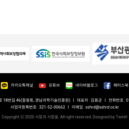
카카오톡채널
유튜브
네이버블로그
페이스북
로 18번길 46(팔용동, 경남과학기술진흥원)
I
대표자 : 김용균
I
전화번호 : 01
사업자등록번호 : 321-52-00662
I
이메일 :
sshrd@sshrd.co.kr
Copyright ⓒ 2020 사람과 사람들. All right reserved. Designed by
TwinH