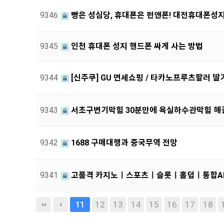
9346
빵은 성심당, 휴대폰은 펀앤폰! 대전휴대폰성
9345
인천 휴대폰 성지 핸드폰 싸게 사는 방법
9344
[신주쿠] GU 면세쇼핑 / 타카노프루츠팔러 
9343
서초구변기막힘 30분만에 욕실하수관막힘 해
9342
1688 구매대행과 중국무역 전망
9341
고품격 카지노ㅣ스포츠ㅣ슬롯ㅣ홀덤ㅣ통합A
다음
맨끝
12
13
14
15
16
17
18
11