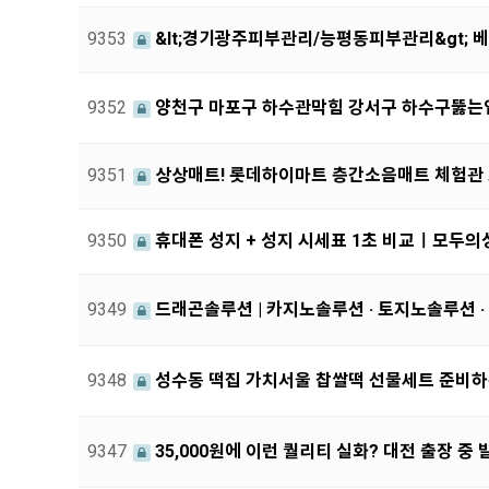
9353
&lt;경기광주피부관리/능평동피부관리&gt; 
9352
양천구 마포구 하수관막힘 강서구 하수구뚫는
9351
상상매트! 롯데하이마트 층간소음매트 체험관
9350
휴대폰 성지 + 성지 시세표 1초 비교ㅣ모두의
9349
드래곤솔루션 | 카지노솔루션 · 토지노솔루션 ·
9348
성수동 떡집 가치서울 찹쌀떡 선물세트 준비하
9347
35,000원에 이런 퀄리티 실화? 대전 출장 중