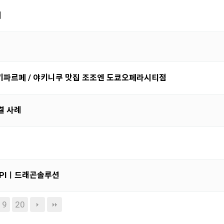
지
딸기파르페 / 야키니쿠 맛집 조조엔 도쿄오페라시티점
결 사례
PIㅣ드래곤솔루션
19
20