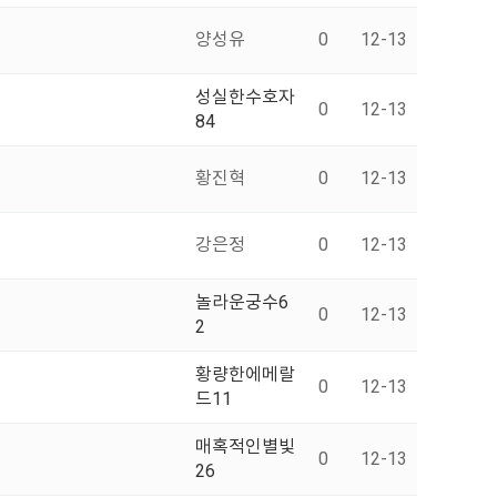
양성유
0
12-13
성실한수호자
0
12-13
84
황진혁
0
12-13
강은정
0
12-13
놀라운궁수6
0
12-13
2
황량한에메랄
0
12-13
드11
매혹적인별빛
0
12-13
26