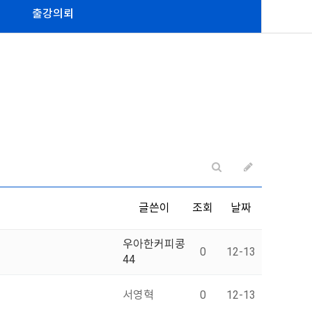
출강의뢰
글쓴이
조회
날짜
우아한커피콩
0
12-13
44
서영혁
0
12-13