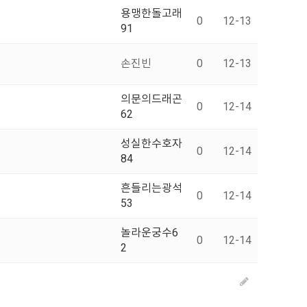
용맹한돌고래
0
12-13
91
손진빈
0
12-13
의문의드래곤
0
12-14
62
성실한수호자
0
12-14
84
흔들리는광석
0
12-14
53
놀라운궁수6
0
12-14
2