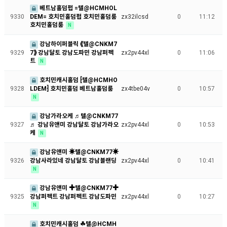
베트남홀덤펍 =텔@HCMHOL
DEM= 호치민홀덤펍 호치민홀덤룸
9330
zx32ilcsd
0
11:12
호치민홀덤룸
N
강남하이퍼블릭 ⟪텔@CNKM7
7⟫ 강남달토 강남도파민 강남퍼펙
9329
zx2pv44xl
0
11:06
트
N
호치민캐시홀덤 ⁅텔@HCMHO
LDEM⁆ 호치민홀덤 베트남홀덤룸
9328
zx4tbe04v
0
10:57
N
강남가라오케 ♬텔@CNKM77
♬ 강남유앤미 강남달토 강남가라오
9327
zx2pv44xl
0
10:53
케
N
강남유앤미 ☀텔@CNKM77☀
강남사라있네 강남달토 강남블랜딩
9326
zx2pv44xl
0
10:41
N
강남유앤미 ✚텔@CNKM77✚
강남퍼펙트 강남퍼펙트 강남도파민
9325
zx2pv44xl
0
10:27
N
호치민캐시홀덤 ☘텔@HCMH