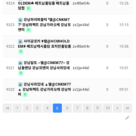
OLDEM☘ 베트남홀덤룸 베트남홀
9324
zx4tbe04v
0
10:26
덤펍
N
강남하이퍼블릭 ⸢텔@CNKM7
7⸣ 강남퍼펙트 강남가라오케 강남유
9323
zx2pv44xl
0
10:15
앤미
N
사이공포커 #텔@HCMHOLD
EM# 베트남캐시홀덤 호치민홀덤룸
9322
zx4tbe04v
0
10:06
N
강남달토 ~텔@CNKM77~ 강
남블랜딩 강남유앤미 강남사라있네
9321
zx2pv44xl
0
10:01
N
강남사라있네 ▲텔@CNKM77
▲ 강남퍼펙트 강남가라오케 강남하
9320
zx2pv44xl
0
09:51
퍼
N
1
2
3
4
6
7
8
9
10
5