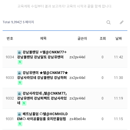
교육계획 수립부터 결과 보고까지! 교육의 시작과 끝을 함께 합니다.
Total 9,394건
5 페이지
번호
제목
글쓴이
조회
날짜
강남블랜딩 ✧텔@CNKM77✧
강남블랜딩 강남달토 강남유앤미
9334
zx2pv44xl
0
11:42
N
강남유앤미 ★텔@CNKM77★
강남사라있네 강남블랜딩 강남하퍼
9333
zx2pv44xl
0
11:30
N
강남사라있네 ⸤텔@CNKM77⸥
강남유앤미 강남퍼펙트 강남사라있
9332
zx2pv44xl
0
11:19
네
N
베트남홀덤 ☁텔@HCMHOLD
EM☁ 사이공홀덤룸 호치민홀덤펍
9331
zx4tbe04v
0
11:15
N