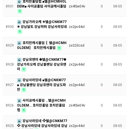
호치민홀덤펍 ■텔@HCMHOL
DEM■ 사이공홀덤 사이공캐시홀덤
8931
zx4tbe04v
0
08-05
N
강남가라오케 ✳텔@CNKM77
✳ 강남달토 강남하퍼 강남사라있네
8930
zx2pv44xl
0
08-05
N
호치민캐시홀덤 〖텔@HCMH
8929
zx32ilcsd
0
08-05
OLDEM〗 호치민캐시홀덤
N
강남유앤미 ❃텔@CNKM77❃
강남가라오케 강남블랜딩 강남유앤
8928
zx2pv44xl
0
08-05
미
N
강남사라있네 ■텔@CNKM77
■ 강남블랜딩 강남유앤미 강남도파
8927
zx2pv44xl
0
08-05
민
N
사이공캐시홀덤 …텔@HCMH
OLDEM… 호치민홀덤 호치민홀덤
8926
zx4tbe04v
0
08-05
펍
N
강남사라있네 ❖텔@CNKM77
❖ 강남사라있네 강남사라있네 강남
8925
zx2pv44xl
0
08-05