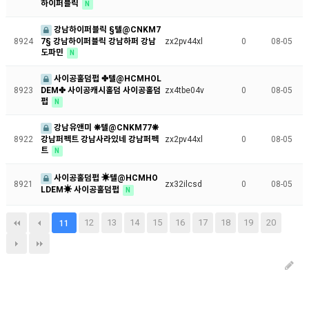
하이퍼블릭
N
강남하이퍼블릭 §텔@CNKM7
7§ 강남하이퍼블릭 강남하퍼 강남
8924
zx2pv44xl
0
08-05
도파민
N
사이공홀덤펍 ✤텔@HCMHOL
DEM✤ 사이공캐시홀덤 사이공홀덤
8923
zx4tbe04v
0
08-05
펍
N
강남유앤미 ❋텔@CNKM77❋
강남퍼펙트 강남사라있네 강남퍼펙
8922
zx2pv44xl
0
08-05
트
N
사이공홀덤펍 ☀텔@HCMHO
8921
zx32ilcsd
0
08-05
LDEM☀ 사이공홀덤펍
N
12
13
14
15
16
17
18
19
20
11