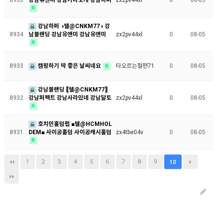
8935
zx2pv44xl
0
08-05
N
강남하퍼 ◑텔@CNKM77◑ 강
남블랜딩 강남유앤미 강남유앤미
8934
zx2pv44xl
0
08-05
N
8933
캠핑하기 딱 좋은 날씨네요
타오르는철편71
0
08-05
N
강남블랜딩 ⟦텔@CNKM77⟧
강남퍼펙트 강남사라있네 강남달토
8932
zx2pv44xl
0
08-05
N
호치민홀덤펍 ■텔@HCMHOL
DEM■ 사이공홀덤 사이공캐시홀덤
8931
zx4tbe04v
0
08-05
N
1
2
3
4
5
6
7
8
9
10