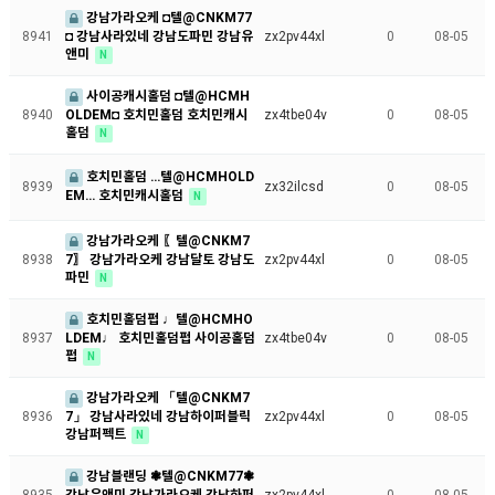
강남가라오케 ◘텔@CNKM77
◘ 강남사라있네 강남도파민 강남유
8941
zx2pv44xl
0
08-05
앤미
N
사이공캐시홀덤 ◘텔@HCMH
OLDEM◘ 호치민홀덤 호치민캐시
8940
zx4tbe04v
0
08-05
홀덤
N
호치민홀덤 …텔@HCMHOLD
8939
zx32ilcsd
0
08-05
EM… 호치민캐시홀덤
N
강남가라오케 〖텔@CNKM7
7〗 강남가라오케 강남달토 강남도
8938
zx2pv44xl
0
08-05
파민
N
호치민홀덤펍 ♩텔@HCMHO
LDEM♩ 호치민홀덤펍 사이공홀덤
8937
zx4tbe04v
0
08-05
펍
N
강남가라오케 「텔@CNKM7
7」 강남사라있네 강남하이퍼블릭
8936
zx2pv44xl
0
08-05
강남퍼펙트
N
강남블랜딩 ❃텔@CNKM77❃
강남유앤미 강남가라오케 강남하퍼