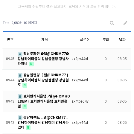
교육계획 수립부터 결과 보고까지! 교육의 시작과 끝을 함께 합니다.
Total 9,080건
10 페이지
번호
제목
글쓴이
조회
날짜
강남도파민 ❁텔@CNKM77❁
강남하이퍼블릭 강남블랜딩 강남사
8945
zx2pv44xl
0
08-05
라있네
N
강남블랜딩 ❲텔@CNKM77❳
강남하이퍼블릭 강남블랜딩 강남달
8944
zx2pv44xl
0
08-05
토
N
호치민캐시홀덤 ♪텔@HCMHO
LDEM♪ 호치민캐시홀덤 호치민홀
8943
zx4tbe04v
0
08-05
덤
N
강남퍼펙트 …텔@CNKM77…
강남하이퍼블릭 강남하퍼 강남사라
8942
zx2pv44xl
0
08-05
있네
N