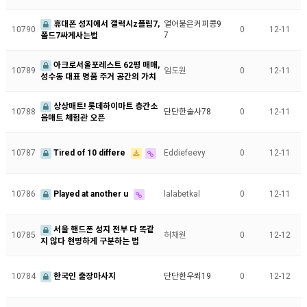
휴대폰 성지에서 갤럭시z플립7,
얼어붙은커피콩9
10790
0
12-11
7
폴드7싸게사는법
아크로서울포레스트 62평 매매,
10789
임도원
0
12-11
성수동 대표 명품 주거 공간의 가치
상상매트! 롯데하이마트 층간소
10788
단단한술사78
0
12-11
음매트 체험관 오픈
10787
Tired of 10 differe
Eddiefeevy
0
12-11
10786
Played at another u
lalabetkal
0
12-11
서울 핸드폰 성지 전부 다 똑같
10785
허채원
0
12-12
지 않다 현명하게 구분하는 법
10784
한국인 출장마사지
단단한우뢰19
0
12-12