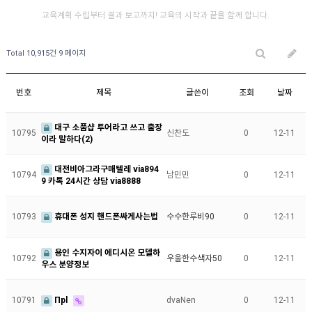
교육계획 수립부터 결과 보고까지! 교육의 시작과 끝을 함께 합니다.
Total 10,915건
9 페이지
번호
제목
글쓴이
조회
날짜
대구 소품샵 투어라고 쓰고 출장
10795
신찬도
0
12-11
이라 말하다(2)
대전비아그라구매텔레 via894
10794
남민민
0
12-11
9 카톡 24시간 상담 via8888
10793
휴대폰 성지 핸드폰싸게사는법
수수한루비90
0
12-11
용인 수지자이 에디시온 모델하
10792
우울한수색자50
0
12-11
우스 분양정보
10791
Прl
dvaNen
0
12-11