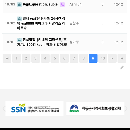
10783
#gpt_question_subje
AshTuh
0
12-12
텔레 via8949 카톡 24시간 상
10782
남찬주
0
12-12
담 via8888 비아그라 시알리스 레
비트라
잠실팝업: [키네틱 그라운드] 후
10781
정가주
0
12-12
기/ 일 100명 kachi 약과 받았어요!
1
2
3
4
5
6
7
8
10
9