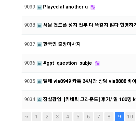
9039
Played at another u
9038
서울 핸드폰 성지 전부 다 똑같지 않다 현명하
9037
한국인 출장마사지
9036
#gpt_question_subje
9035
텔레 via8949 카톡 24시간 상담 via8888
9034
잠실팝업: [키네틱 그라운드] 후기/ 일 100명 k
끝
1
2
3
4
5
6
7
8
10
9