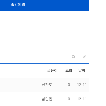
출강의뢰
글쓴이
조회
날짜
신찬도
0
12-11
남민민
0
12-11