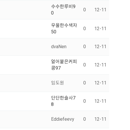
수수한루비9
0
12-11
0
우울한수색자
0
12-11
50
dvaNen
0
12-11
얼어붙은커피
0
12-11
콩97
임도원
0
12-11
단단한술사7
0
12-11
8
Eddiefeevy
0
12-11